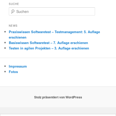
SUCHE
S
u
c
h
NEWS
e
Praxiswissen Softwaretest – Testmanagement: 5. Auflage
n
erschienen
Basiswissen Softwaretest – 7. Auflage erschienen
Testen in agilen Projekten – 3. Auflage erschienen
Impressum
Fotos
Stolz präsentiert von WordPress