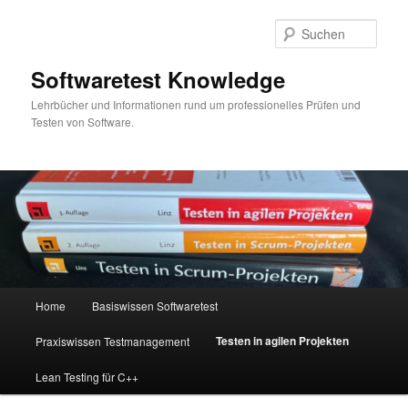
Zum
Inhalt
Such
wechseln
Softwaretest Knowledge
Lehrbücher und Informationen rund um professionelles Prüfen und
Testen von Software.
Hauptmenü
Home
Basiswissen Softwaretest
Testen in agilen Projekten
Praxiswissen Testmanagement
Lean Testing für C++