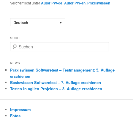
Veröffentlicht unter
Autor PW-de
,
Autor PW-en
,
Praxiswissen
Deutsch
SUCHE
S
u
c
h
NEWS
e
Praxiswissen Softwaretest – Testmanagement: 5. Auflage
n
erschienen
Basiswissen Softwaretest – 7. Auflage erschienen
Testen in agilen Projekten – 3. Auflage erschienen
Impressum
Fotos