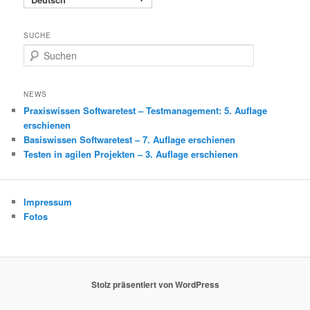
SUCHE
S
u
c
h
NEWS
e
Praxiswissen Softwaretest – Testmanagement: 5. Auflage
n
erschienen
Basiswissen Softwaretest – 7. Auflage erschienen
Testen in agilen Projekten – 3. Auflage erschienen
Impressum
Fotos
Stolz präsentiert von WordPress