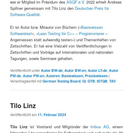
war er Mitglied im Präsidum des
ASQF e.V.
2022 erhielt Andreas
Spillner gemeinsam mit Tilo Linz den
Deutschen Preis für
Software-Qualität
.
Er ist Autor bzw. Mitautor von Büchern (»
Basiswissen
Softwaretest
«, »
Lean Testing für C++ – Programmierer
–
Angemessen statt aufwendig testen«) und Themenheften von
Zeitschriften. Er hat eine Vielzahl von Veröffentlichungen in
Zeitschriften und Vorträge auf internationalen und nationalen
Tagungen, sowie Seminare gehalten.
Veröffentlicht unter
Autor BW-de
,
Autor BW-en
,
Autor LT-de
,
Autor
PW-de
,
Autor PW-en
,
Autoren
,
Basiswissen
,
Praxiswissen
|
Verschlagwortet mit
German Testing Board
,
GI
,
GTB
,
ISTQB
,
TAV
Tilo Linz
Veröffentlicht am
11. Februar 2024
Tilo Linz
ist Vorstand und Mitgründer der
imbus AG
, einem
führenden Lösungsanbieter für Softwaretest und seit mehr als 30