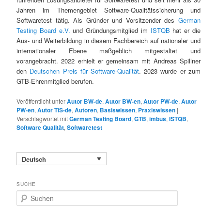
Jahren im Themengebiet Software-Qualitätssicherung und
Softwaretest tätig. Als Gründer und Vorsitzender des
German
Testing Board e.V.
und Gründungsmitglied im
ISTQB
hat er die
Aus- und Weiterbildung in diesem Fachbereich auf nationaler und
internationaler Ebene maßgeblich mitgestaltet und
vorangebracht. 2022 erhielt er gemeinsam mit Andreas Spillner
den
Deutschen Preis für Software-Qualität
. 2023 wurde er zum
GTB-Ehrenmitglied berufen.
Veröffentlicht unter
Autor BW-de
,
Autor BW-en
,
Autor PW-de
,
Autor
PW-en
,
Autor TiS-de
,
Autoren
,
Basiswissen
,
Praxiswissen
|
Verschlagwortet mit
German Testing Board
,
GTB
,
imbus
,
ISTQB
,
Software Qualität
,
Softwaretest
Deutsch
SUCHE
S
u
c