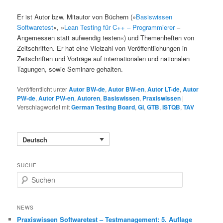
Er ist Autor bzw. Mitautor von Büchern (»
Basiswissen
Softwaretest
«, »
Lean Testing für C++ – Programmierer
–
Angemessen statt aufwendig testen«) und Themenheften von
Zeitschriften. Er hat eine Vielzahl von Veröffentlichungen in
Zeitschriften und Vorträge auf internationalen und nationalen
Tagungen, sowie Seminare gehalten.
Veröffentlicht unter
Autor BW-de
,
Autor BW-en
,
Autor LT-de
,
Autor
PW-de
,
Autor PW-en
,
Autoren
,
Basiswissen
,
Praxiswissen
|
Verschlagwortet mit
German Testing Board
,
GI
,
GTB
,
ISTQB
,
TAV
Deutsch
SUCHE
S
u
c
h
NEWS
e
Praxiswissen Softwaretest – Testmanagement: 5. Auflage